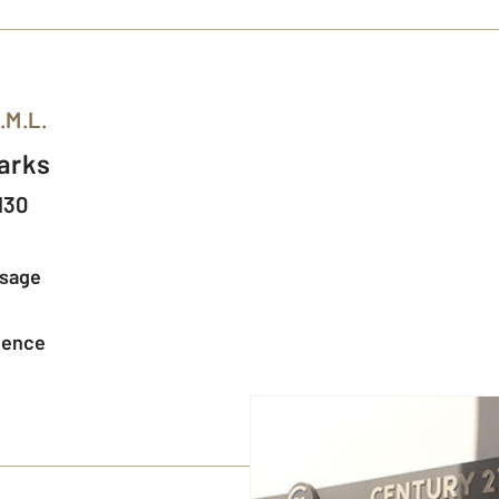
.M.L.
Parks
130
ssage
agence