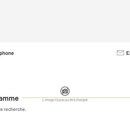
léphone
gramme
L'image n'a pas pu être chargée
e recherche.