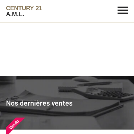
CENTURY 21
A.M.L.
Agence immobilière
Vendre
Nos dernières ventes
Nos derniers biens vendus près de
Nos dernières ventes
chez vous
Vendu