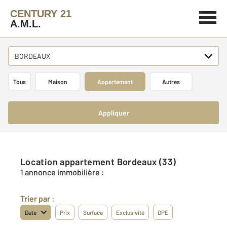
CENTURY 21
A.M.L.
BORDEAUX
Tous
Maison
Appartement
Autres
Appliquer
Location appartement Bordeaux (33)
1 annonce immobilière :
Trier par :
Date
Prix
Surface
Exclusivité
DPE