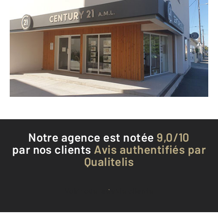
CENTURY 21 A.M.L.
1 rue Rosa Parks
BEGLES - 33130
Envoyer un message
Téléphoner à l'agence
Notre agence est notée
9,0/10
par nos clients
Avis authentifiés par
Qualitelis
Voir tous les avis clients