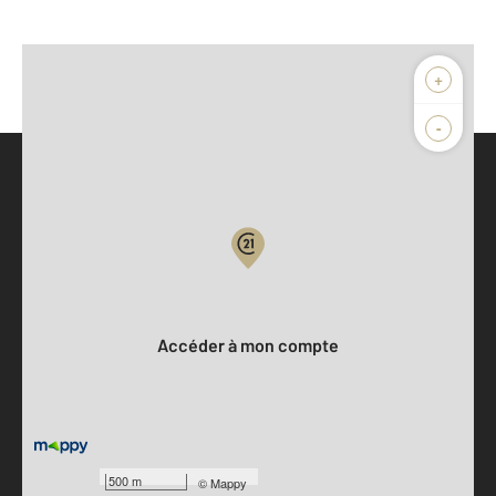
+
-
Parlons de vous, parlons biens
Votre compte :
Accéder à mon compte
500 m
©
Mappy