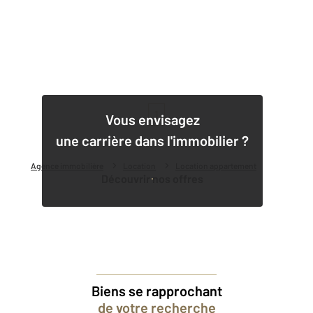
1
Vous envisagez
une carrière dans l'immobilier ?
Agence immobilière
Location
Location appartement
Découvrir nos offres
Biens se rapprochant
de votre recherche