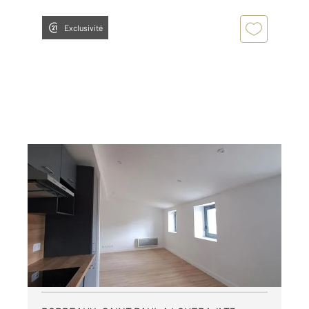
Exclusivité
BORDEAUX 33
2
66,50 m
, 3 pièces
Ref : 4460
Appartement T3 à louer
1 411,31 €
par mois charges comprises
Visiter le site dédié