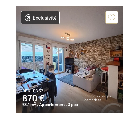
Exclusivité
BEGLES 33
870 €
par mois charges
comprises
2
55,1 m
, Appartement
, 3 pcs